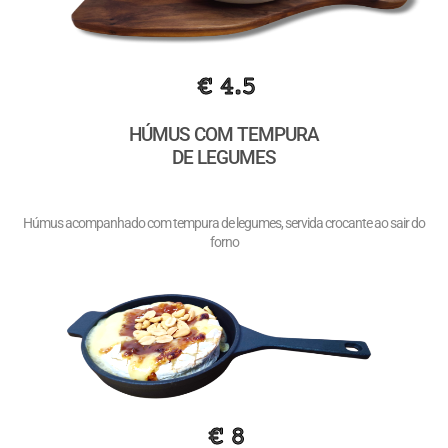
€ 4.5
HÚMUS COM TEMPURA
DE LEGUMES
Húmus acompanhado com tempura de legumes, servida crocante ao sair do
forno
€ 8